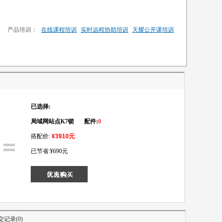
产品培训：
在线课程培训
实时远程协助培训
天耀公开课培训
已选择:
局域网站点K7锁 配件:
0
搭配价:
¥
3910
元
已节省:
¥690元
交记录(0)