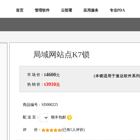
首页
管理软件
云部署
应用服务
专业PDA
局域网站点K7锁
4600
市 场 价：
¥
元
(本锁适用于速达软件系列
3910
热 销 价：
¥
元
商品编号：
SD000225
配 送 至：
顺丰包邮
评 价：
(已有
0
人评价)