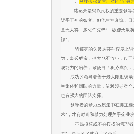
“
一、
合理授权是管理者的
分身
诸葛亮是蜀汉政权的重要领导
近乎于神的智者。但他生性谨慎，日
”
营无大将，廖化作先锋
，纵使天纵
”
襟
。
诸葛亮的失败从某种程度上讲
为，事必躬亲，抓大也不放小，过于
属能力的培养，致使自己积劳成疾，
成功的领导者善于最大限度调动
重集体和团队的力量，依赖领导者个
也有强大的团队支撑。
领导者的精力应该集中在抓主要
”
术
，才有时间和精力处理关乎企业
不愿授权或不会授权的管理者
”
者
，最后捡了芝麻丢了西瓜。