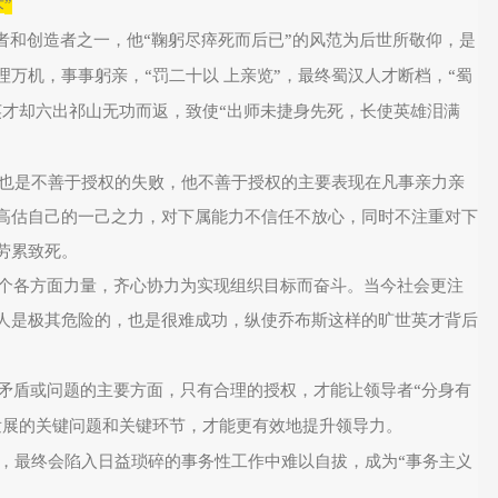
”
术
“
”
者和创造者之一，他
鞠躬尽瘁死而后已
的风范为后世所敬仰，是
“
”
“
理万机，事事躬亲，
罚二十以
上亲览
，最终蜀汉人才断档，
蜀
“
英才却六出祁山无功而返，致使
出师未捷身先死，长使英雄泪满
也是不善于授权的失败，他不善于授权的主要表现在凡事亲力亲
高估自己的一己之力，对下属能力不信任不放心，同时不注重对下
劳累致死。
个各方面力量，齐心协力为实现组织目标而奋斗。当今社会更注
人是极其危险的，也是很难成功，纵使乔布斯这样的旷世英才背后
“
矛盾或问题的主要方面，只有合理的授权，才能让领导者
分身有
发展的关键问题和关键环节，才能更有效地提升领导力。
“
，最终会陷入日益琐碎的事务性工作中难以自拔，成为
事务主义