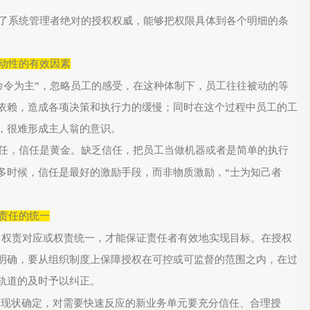
了系统管理者绝对的授权权威，能够把权限具体到各个明细的条
动性的有效因素
”
命令为主
，忽略员工的感受，在这种体制下，员工往往被动的等
依赖，造成各项决策和执行力的缓慢；同时在这个过程中员工的工
，很难形成主人翁的意识。
任，信任是黄金。缺乏信任，把员工当做机器或者是简单的执行
“
多时候，信任是最好的激励手段，而非物质激励，
士为知己者
责任的统一
，权责对应或权责统一，才能保证责任者有效地实现目标。在授权
明确，要从组织制度上保障授权在可控或可监督的范围之内，在过
轨道的及时予以纠正。
展现状确定，对需要快速反应的新业务单元要充分信任、合理授